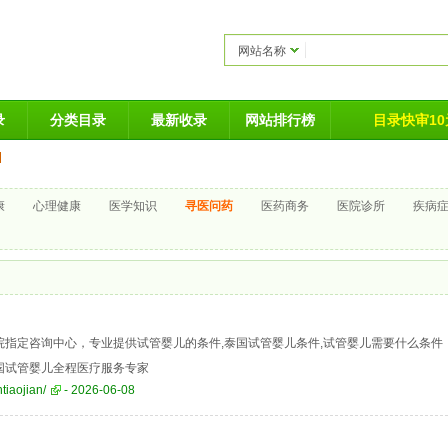
网站名称
录
分类目录
最新收录
网站排行榜
目录快审10元
康
心理健康
医学知识
寻医问药
医药商务
医院诊所
疾病
院指定咨询中心，专业提供试管婴儿的条件,泰国试管婴儿条件,试管婴儿需要什么条件
国试管婴儿全程医疗服务专家
tiaojian/
- 2026-06-08