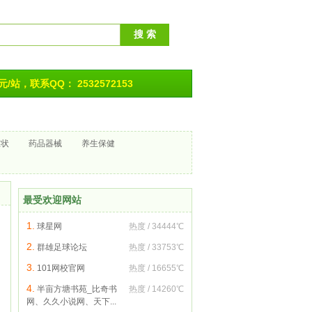
/站，联系QQ： 2532572153
症状
药品器械
养生保健
最受欢迎网站
1.
球星网
热度 / 34444℃
2.
群雄足球论坛
热度 / 33753℃
3.
101网校官网
热度 / 16655℃
4.
半亩方塘书苑_比奇书
热度 / 14260℃
网、久久小说网、天下...