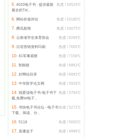
5.
4020电子书 - 提供最新
热度 / 10524℃
最全的Txt...
6.
网站价值评估
热度 / 10180℃
7.
腾讯新闻
热度 / 10075℃
8.
云南省学生体育协会
热度 / 9269℃
9.
日语营销资料印刷
热度 / 7605℃
10.
81军事观察
热度 / 7158℃
11.
智能锁
热度 / 6863℃
12.
好网站目录
热度 / 6083℃
13.
中华医学论文网
热度 / 5926℃
14.
我爱读电子书-电子书下
热度 / 5784℃
载,免费txt电子...
15.
书快电子书论坛 - 电子书
热度 / 5271℃
下载、阅读、分...
16.
5118
热度 / 5050℃
17.
直播盒子
热度 / 4996℃